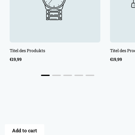
Titel des Produkts
Titel des Pr
Regulärer
Regulärer
€19,99
€19,99
Preis
Preis
Add to cart