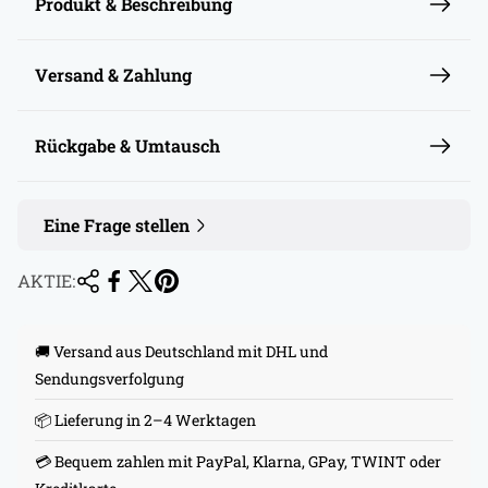
r
Produkt & Beschreibung
e
i
Versand & Zahlung
s
Rückgabe & Umtausch
Eine Frage stellen
AKTIE:
🚚 Versand aus Deutschland mit DHL und
Sendungsverfolgung
📦 Lieferung in 2–4 Werktagen
💳 Bequem zahlen mit PayPal, Klarna, GPay, TWINT oder