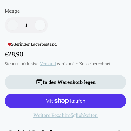
Menge:
2
Geringer Lagerbestand
R
€28,90
e
Steuern inklusive.
Versand
wird an der Kasse berechnet.
g
u
In den Warenkorb legen
l
ä
r
e
Weitere Bezahlmöglichkeiten
r
P