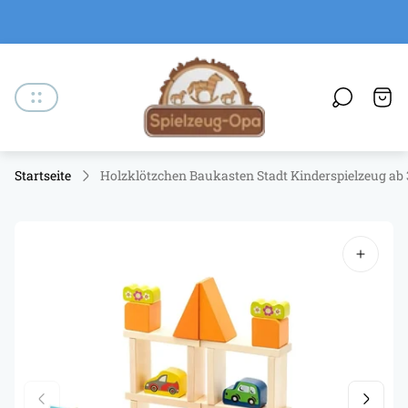
Laden-
Logo"
Schu
des
Wage
Startseite
Holzklötzchen Baukasten Stadt Kinderspielzeug ab