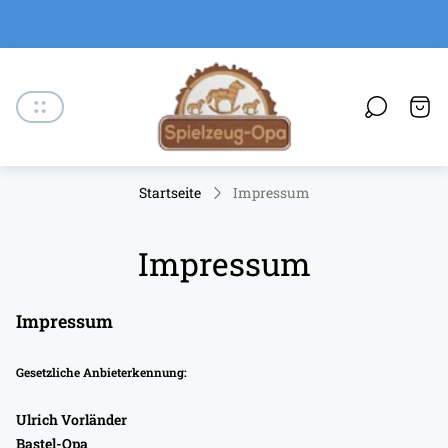
Laden-
Logo"
Schu
des
Wage
Startseite
Impressum
Impressum
Impressum
Gesetzliche Anbieterkennung:
Ulrich Vorländer
Bastel-Opa