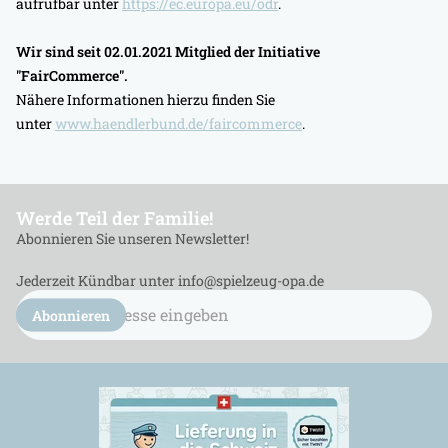
aufrufbar unter
https://ec.europa.eu/odr
.
Wir sind seit
02.01.2021
Mitglied der Initiative
"FairCommerce".
Nähere Informationen hierzu finden Sie
unter
www.haendlerbund.de/faircommerce
.
Werde Teil der Familie!
Abonnieren Sie unseren Newsletter!
Jederzeit Kündbar unter info@spielzeug-opa.de
E-
Mail
Abonnieren
Adresse
eingeben...