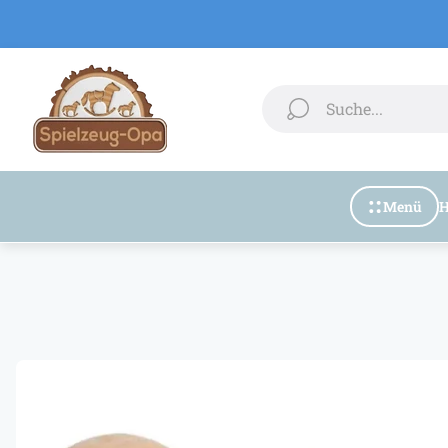
Laden-
Logo"
Suche...
Menü