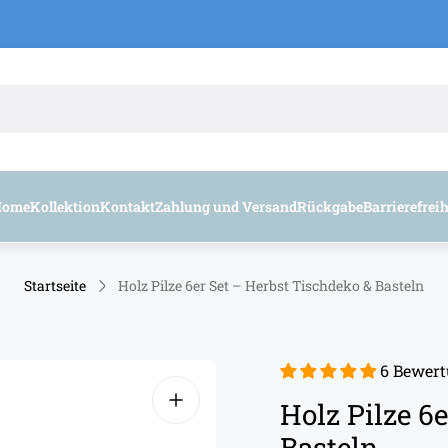
Home
Kollektion
Kontakt
Zahlung und Versand
Rückgabe
Barrierefrei
Startseite
Holz Pilze 6er Set – Herbst Tischdeko & Basteln
6 Bewer
Holz Pilze 6
Basteln