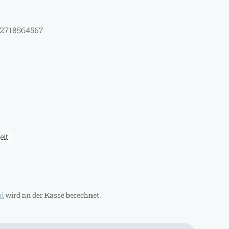
 2718564567
eit
d
wird an der Kasse berechnet.