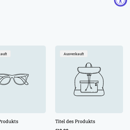
bezeichnung:
Produktbezeichnung:
auft
Ausverkauft
 Produkts
Titel des Produkts
Regulärer