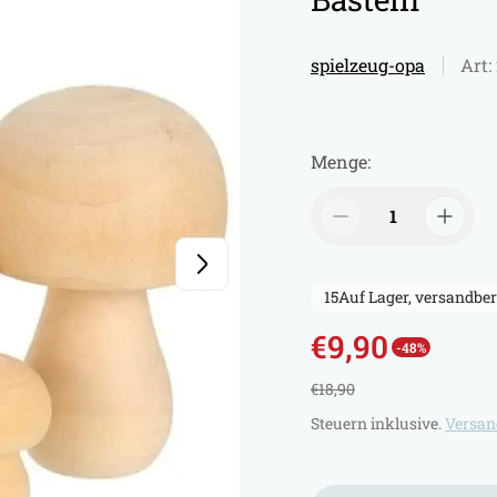
spielzeug-opa
Art:
Menge:
15
Auf Lager, versandber
€9,90
-48%
V
R
€18,90
e
e
Steuern inklusive.
Versan
r
g
k
u