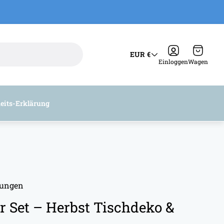
Schubla
EUR €
des
Einloggen
Wagen
Wagens
heits-Erklärung
tungen
er Set – Herbst Tischdeko &