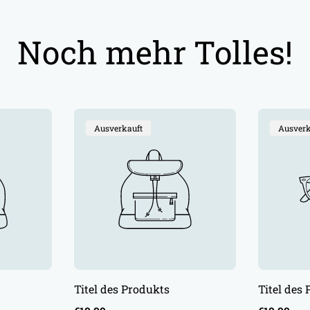
Noch mehr Tolles!
Produktbezeichnung:
Produkt
Ausverkauft
Ausverk
Titel des Produkts
Titel des
Regulärer
Regulärer