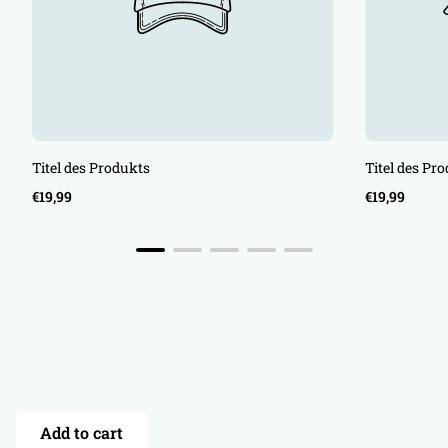
Titel des Produkts
Titel des Pr
Regulärer
Regulärer
€19,99
€19,99
Preis
Preis
Add to cart