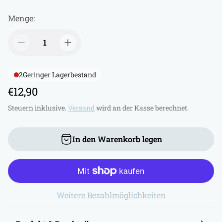
Menge:
2
Geringer Lagerbestand
R
€12,90
e
Steuern inklusive.
Versand
wird an der Kasse berechnet.
g
u
In den Warenkorb legen
l
ä
r
e
Weitere Bezahlmöglichkeiten
r
P