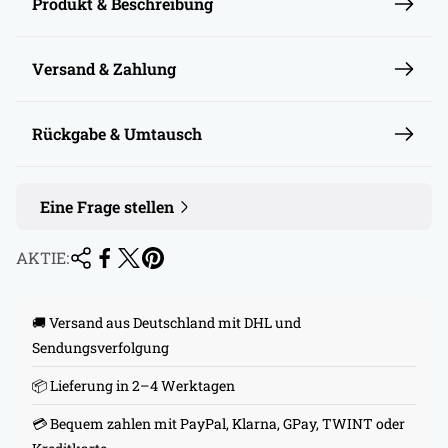
r
Produkt & Beschreibung
e
i
Versand & Zahlung
s
Rückgabe & Umtausch
Eine Frage stellen
AKTIE:
🚚 Versand aus Deutschland mit DHL und
Sendungsverfolgung
📦 Lieferung in 2–4 Werktagen
💳 Bequem zahlen mit PayPal, Klarna, GPay, TWINT oder