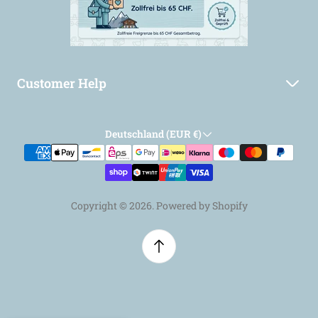
Customer Help
Suchen
Deutschland (EUR €)
Allgemeine Geschäftsbedingungen
Widerrufsrecht
Versand u. Lieferung
Copyright © 2026. Powered by Shopify
Datenschutzrichtlinien
Widerrufsbelehrung
Startseite
Impressum
Barrierefreiheits-Erklärung