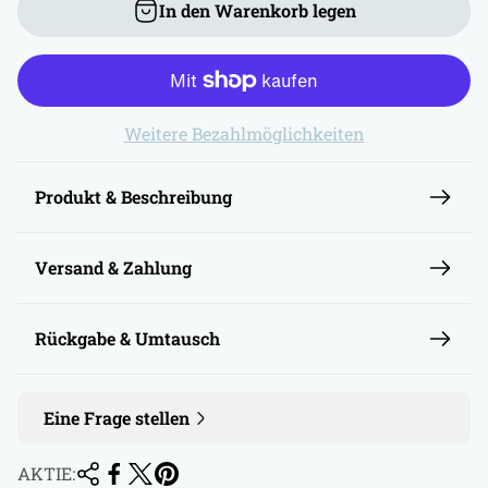
In den Warenkorb legen
l
ä
r
e
Weitere Bezahlmöglichkeiten
r
P
r
Produkt & Beschreibung
e
i
Versand & Zahlung
s
Rückgabe & Umtausch
Eine Frage stellen
AKTIE: