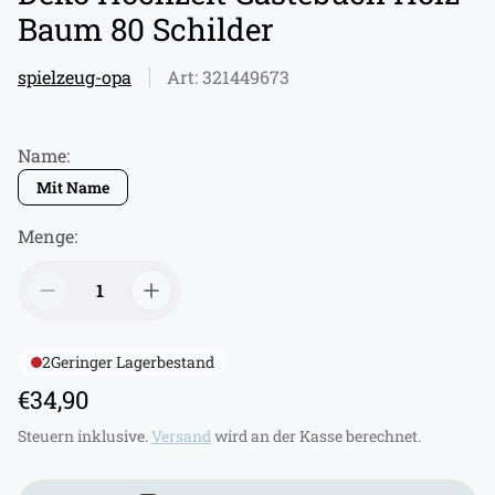
Baum 80 Schilder
spielzeug-opa
Art: 321449673
Name:
Mit Name
Menge:
2
Geringer Lagerbestand
R
€34,90
e
Steuern inklusive.
Versand
wird an der Kasse berechnet.
g
u