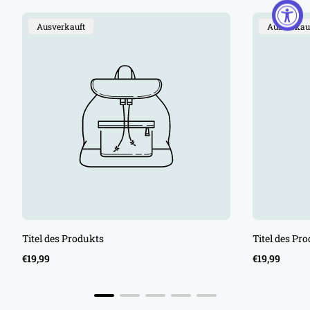
Produktbezeichnung:
Produktbe
Ausverkauft
Ausverkau
Titel des Produkts
Titel des Pr
Regulärer
Regulärer
€19,99
€19,99
Preis
Preis