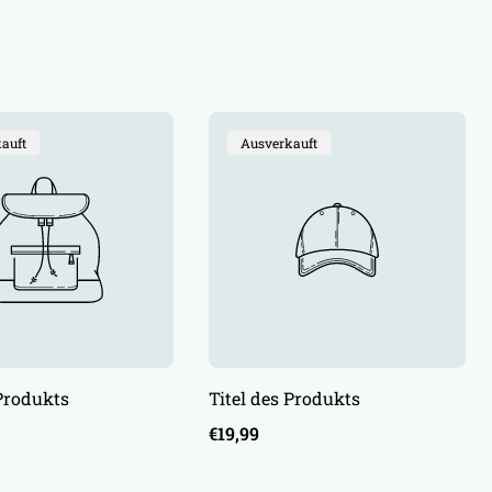
bezeichnung:
Produktbezeichnung:
auft
Ausverkauft
 Produkts
Titel des Produkts
Regulärer
€19,99
Preis