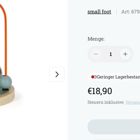
small foot
Art: 67
Menge:
3
Geringer Lagerbesta
R
€18,90
e
Steuern inklusive.
Versan
g
u
l