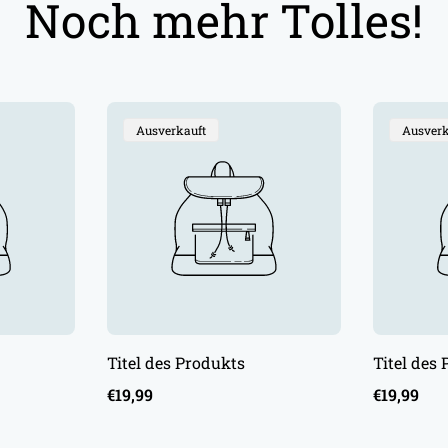
Noch mehr Tolles!
Produktbezeichnung:
Produkt
Ausverkauft
Ausverk
Titel des Produkts
Titel des
Regulärer
Regulärer
€19,99
€19,99
Preis
Preis