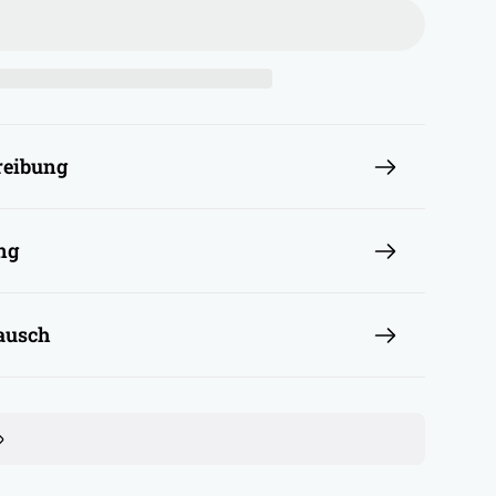
reibung
ng
ausch