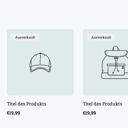
Produktbezeichnung:
Produktbezeichnung:
Ausverkauft
Ausverkauft
Titel des Produkts
Titel des Produkts
Regulärer
Regulärer
€19,99
€19,99
Preis
Preis