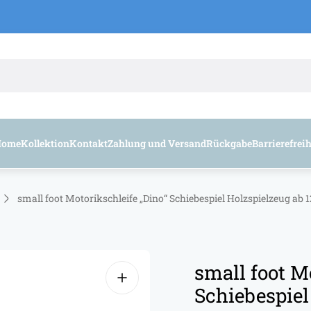
Home
Kollektion
Kontakt
Zahlung und Versand
Rückgabe
Barrierefrei
small foot Motorikschleife „Dino“ Schiebespiel Holzspielzeug ab
small foot M
Schiebespiel