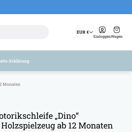
Schubla
EUR €
des
Einloggen
Wagen
Wagens
heits-Erklärung
 12 Monaten
otorikschleife „Dino“
 Holzspielzeug ab 12 Monaten