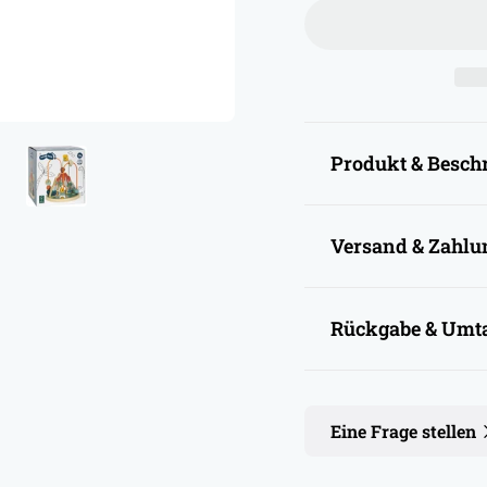
ä
r
e
r
P
Produkt & Besch
r
e
Versand & Zahlu
i
s
Rückgabe & Umt
Eine Frage stellen